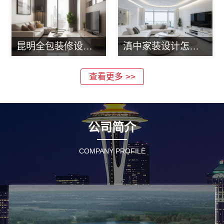
昆明全包装修设计全包价格，云南至高新型建材有限公司透明报价
滇中家装设计怎么样？云南至高新型建材有限公司帮您解答
查看更多 >>
公司简介
COMPANY PROFILE