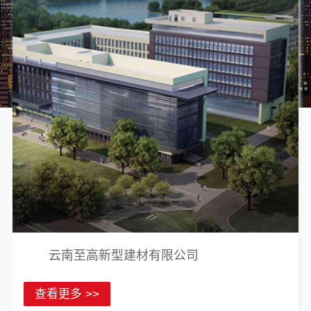
云南至高新型建材有限公司
查看更多 >>