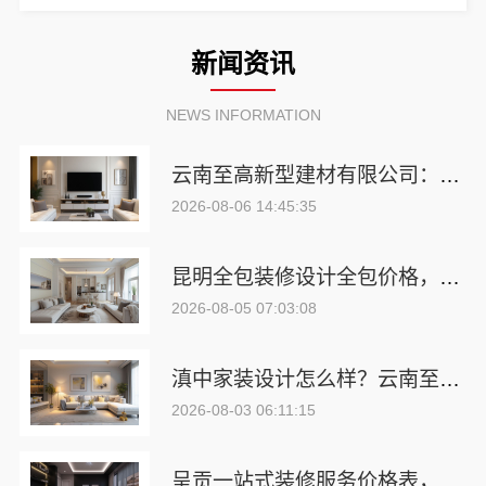
新闻资讯
NEWS INFORMATION
云南至高新型建材有限公司：本地全包装修公司哪家好
2026-08-06 14:45:35
昆明全包装修设计全包价格，云南至高新型建材透明报价
2026-08-05 07:03:08
滇中家装设计怎么样？云南至高新型建材有限公司专业团队为您解读
2026-08-03 06:11:15
呈贡一站式装修服务价格表，云南至高新型建材有限公司